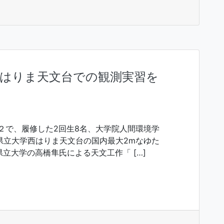
西はりま天文台での観測実習を
習２で、履修した2回生8名、大学院人間環境学
県立大学西はりま天文台の国内最大2mなゆた
立大学の高橋隼氏による天文工作「 […]