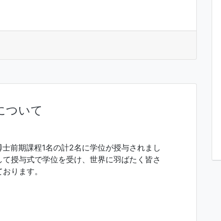
について
び博士前期課程1名の計2名に学位が授与されまし
して授与式で学位を受け、世界に羽ばたく皆さ
ております。