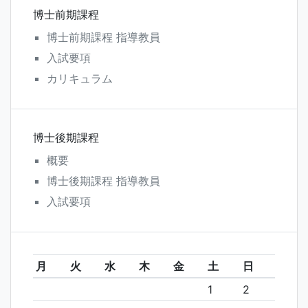
ビ
博士前期課程
ゲ
博士前期課程 指導教員
ー
入試要項
シ
カリキュラム
ョ
ン
博士後期課程
概要
博士後期課程 指導教員
入試要項
月
火
水
木
金
土
日
1
2