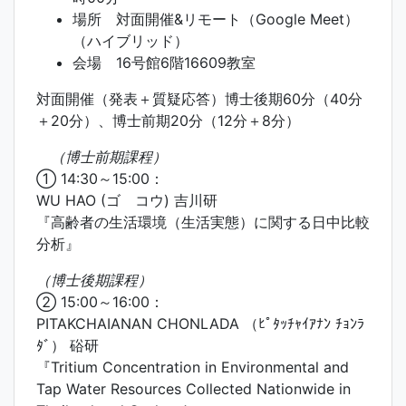
場所 対面開催&リモート（Google Meet）
（ハイブリッド）
会場 16号館6階16609教室
対面開催（発表＋質疑応答）博士後期60分（40分
＋20分）、博士前期20分（12分＋8分）
（博士前期課程）
① 14:30～15:00：
WU HAO (ゴ コウ) 吉川研
『高齢者の生活環境（生活実態）に関する日中比較
分析』
（博士後期課程）
② 15:00～16:00：
PITAKCHAIANAN CHONLADA （ﾋﾟﾀｯﾁｬｲｱﾅﾝ ﾁｮﾝﾗ
ﾀﾞ） 硲研
『Tritium Concentration in Environmental and
Tap Water Resources Collected Nationwide in