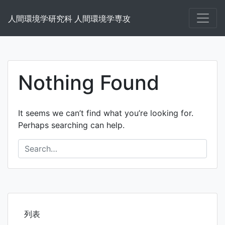
Skip
to
人間環境学研究科 人間環境学専攻
content
Nothing Found
It seems we can’t find what you’re looking for.
Perhaps searching can help.
列表